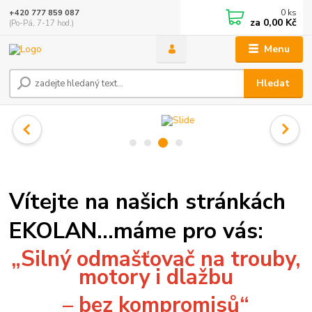
0
ks
+420 777 859 087
za
0,00 Kč
(Po-Pá, 7-17 hod.)
Menu
Hledat
Vítejte na našich stránkách
EKOLAN...máme pro vás:
„Silný odmašťovač na trouby,
motory i dlažbu
– bez kompromisů“