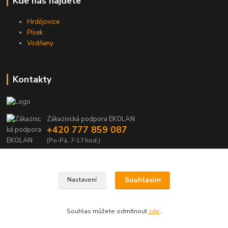
Kde nás najdete
Hrdějovice
Písek
Vodňany
Kontakty
Zákaznická podpora EKOLAN
+420 777 859 087
(Po-Pá, 7-17 hod.)
info@ekolan.cz
Souhlasím
Nastavení
Souhlas můžete odmítnout
zde
.
Vytvořeno na
Eshop-rychle.cz